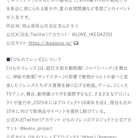
モルモットやうさぎなどの小動物まで。約90種370点の動物たち
を身近に感じられる展示や、夏の夜間開園など季節ごとのイベント
が人気です。
所在地：岡山県岡山市北区京山2-5-1
公式X（旧名:Twitter）アカウント： @LOVE_IKEDAZOO
公式サイト：
https://ikedazoo.jp/
■『けものフレンズ』について
『けものフレンズ』は、超巨大総合動物園「ジャパリパーク」を舞台
に、神秘の物質「サンドスター」の影響で動物からヒトの姿へと変
身したフレンズたちが大冒険を繰り広げる物語。ゲーム、コミック、
TVアニメ、舞台、動物園コラボを展開するなど、さまざまなプロジェ
クトが進行中。2025年にはプロジェクト10周年を迎え、現在も次の
10年に向けて新商品やイベントを提供し続けている。
公式X(旧Twitter)アカウント けものフレンズプロジェクト公式アカ
ウント：@kemo_project
公式サイト けものフレンズプロジェクト：
https://kemono-