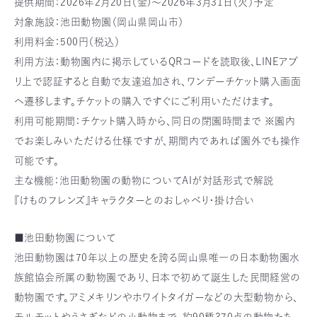
提供期間：2026年2月20日（金)～2026年3月31日（火）予定
対象施設：池田動物園（岡山県岡山市）
利用料金：500円（税込）
利用方法：動物園内に掲示しているQRコードを読取後、LINEアプ
リ上で認証すると自動で友達追加され、ワンデーチケット購入画面
へ遷移します。チケットの購入ですぐにご利用いただけます。
利用可能期間：チケット購入時から、同日の閉園時間まで ※園内
でお楽しみいただける仕様ですが、期間内であれば園外でも操作
可能です。
主な機能：池田動物園の動物についてAIが対話形式で解説
『けものフレンズ』キャラクターとのおしゃべり・掛け合い
■池田動物園について
池田動物園は70年以上の歴史を誇る岡山県唯一の日本動物園水
族館協会所属の動物園であり、日本で初めて誕生した民間経営の
動物園です。アミメキリンやホワイトタイガーなどの大型動物から、