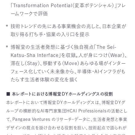
「Transformation Potential（変革ポテンシャル）」フレ
ームワークで評価
技術トレンドの先にある事業機会の兆しと、日本企業が
取り得る打ち手・協業の入り口を提示
博報堂の生活者発想に基づく独自視点「The Sei-
Katsu-Sha Interface」を収録。人が身につけ（Wear）、
滞在し（Stay）、移動する（Move）あらゆる場がインター
フェース化していく未来像から、半導体・AIインフラがも
たらす生活者体験の変化を描く
■ 本レポートにおける博報堂ＤＹホールディングスの役割
本レポートにおいて博報堂ＤＹホールディングスは、博報堂ＤＹグ
ループの横断的なAI専門家集団HCAI Professionalsの活動とし
て、Pangaea Ventures のリサーチ・データに、生活者発想と事業
デザインの視点を掛け合わせる役割を担い、技術起点で語られが