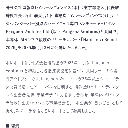
株式会社博報堂ＤＹホールディングス（本社：東京都港区、代表取
締役社長：西山 泰央、以下 博報堂ＤＹホールディングス）は、カナ
ダ・バンクーバー拠点のハードテック専門ベンチャーキャピタル
Pangaea Ventures Ltd.（以下 Pangaea Ventures）と共同で、
半導体・AIインフラ領域のリサーチレポート「Hard Tech Report
2026」を2026年6月23日に公開いたしました。
本レポートは、株式会社博報堂が2025年12月に Pangaea
Ventures と締結した包括連携協定に基づく、共同リサーチの第一
弾アウトプットです。Pangaea Ventures が25年以上のハードテッ
ク投資で培ったグローバルな目利きと、博報堂ＤＹホールディング
スの生活者発想・事業デザイン力を掛け合わせ、半導体・AIインフ
ラ領域に生まれつつある事業機会を、日本企業が「自分ごと」として
捉え、次の一手を描けるレポートとして編集しました。
■ 背景