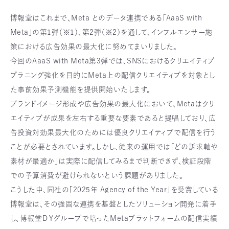
博報堂はこれまで、Meta とのデータ連携である「AaaS with
Meta」の第1弾（※1）、第2弾（※2）を通して、インフルエンサー施
策における広告効果の最大化に努めてまいりました。
今回のAaaS with Meta第3弾では、SNSにおけるクリエイティブ
プラニング強化を目的にMeta上の配信クリエイティブを対象とし
た事前効果予測機能を提供開始いたします。
ブランドイメージ形成や広告効果の最大化において、Metaはクリ
エイティブが成果を左右する重要な要素であると提唱しており、広
告投資対効果最大化のためには優良クリエイティブで配信を行う
ことが必要とされています。しかし、従来の運用では「どの訴求軸や
素材が最適か」は実際に配信してみるまで判断できず、検証段階
での予算消費が避けられないという課題がありました。
こうした中、同社の「2025年 Agency of the Year」を受賞している
博報堂は、その強固な連携を基盤としたソリューション開発に着手
し、博報堂ＤＹグループで培ったMetaプラットフォームの配信実績