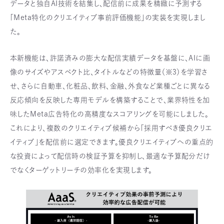
データと独自AI技術を結集し、配信前に成果を精緻に予測する
「Meta特化のクリエイティブ事前評価機能」の実装を実現しまし
た。
本新機能は、許諾済みの膨大な配信実績データを基盤に、AIに画
像のサイズやアスペクト比、タイトルなどの特徴量（※3）を学習さ
せ、さらに自動車、化粧品、飲料、金融、外食など業種ごとに異なる
反応傾向を反映した専用モデルを構築することで、業界特性を加
味したMeta広告特化の高精度なスコアリングを可能にしました。
これにより、複数のクリエイティブ候補から「採用すべき優良クリエ
イティブ」を配信前に選定できます。優良クリエイティブへの重点的
な投資によって配信時の検証予算を抑制し、最適な予算配分だけ
でなくターゲットリーチの効率化を実現します。