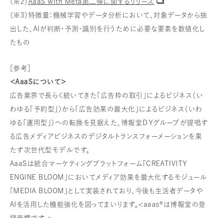
（※2）
AaaS with Meta第二弾に関するリリース
（※3）特徴量：機械学習やデータ分析において、対象データから抽
出した、AIが判断・予測・識別を行うために必要な要素を数値化し
たもの
［参考］
＜AaaSについて＞
広告業界で長らく続いてきた「広告枠の取引」によるビジネス（い
わゆる「予約型」）から「広告効果の最大化」によるビジネス（いわ
ゆる「運用型」）への転換を見据えた、博報堂ＤＹグループが提唱す
る広告メディアビジネスのデジタルトランスフォーメーションを果
たす次世代型モデルです。
AaaSは統合マーケティングプラットフォーム「CREATIVITY
ENGINE BLOOM」においてメディア効果を最大化するモジュール
「MEDIA BLOOM」として実装されており、今後も生活者データや
AIを活用した機能強化を図ってまいります。<aaas®は博報堂の登