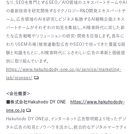
なり、SEOを専門とするSEO／AIO領域のエキスパートチームやAI
の最新技術を研究開発するテクノロジーR&D開発エキスパートチ
ーム、広告領域のAIを研究しビジネス転換するAI戦略企画エキス
パートチームがそれぞれの知見を集結し、AI検索時代に即した新
たな広告戦略やソリューションの研究・開発を目指します。長年に
わたりSEM市場（検索連動型広告やSEO）で培ってきた豊富な経
験と知識をもとに、AI検索時代にふさわしい広告の革新と価値提
供に取り組んでいます。
https://www.hakuhodody-one.co.jp/service/marketing-
lab/pioneer/
＜会社概要＞
■株式会社Hakuhodo DY ONE
https://www.hakuhodody-
one.co.jp
Hakuhodo DY ONEは、インターネット広告黎明期より培ったデジ
タル広告の知見とノウハウを活かし、統合的なデジタルマーケティ