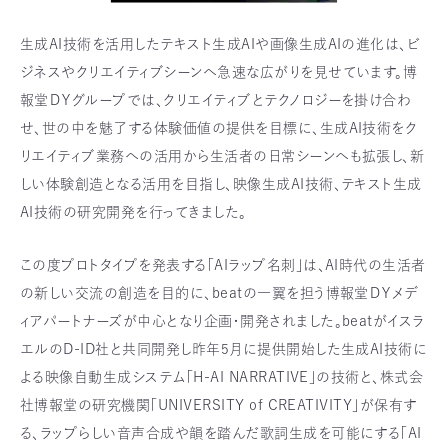
生成AI技術を活用したテキスト生成AIや画像生成AIの進化は、ビ
ジネスやクリエイティブシーンへ急速な広がりを見せています。博
報堂ＤＹグループでは、クリエイティブとテクノロジーを掛け合わ
せ、世の中を魅了する体験価値の提供を目標に、生成AI技術をク
リエイティブ業務への活用から生活者の日常シーンへも拡張し、新
しい体験創造となる活用を目指し、映像生成AI技術、テキスト生成
AI技術の研究開発を行ってきました。
この度プロトタイプを発表する「AIラップ名刺」は、AI時代の生活者
の新しい交流の創造を目的に、beatの一翼を担う博報堂ＤＹメデ
ィアパートナーズが中心となり企画・開発されました。beatがイスラ
エルのD-ID社と共同開発し昨年5月に提供開始した生成AI技術に
よる映像自動生成システム「H-AI NARRATIVE」の技術と、株式会
社博報堂の研究機関「UNIVERSITY of CREATIVITY」が保有す
る、ラップらしい音声合成や韻を踏んだ歌詞生成を可能にする「AI