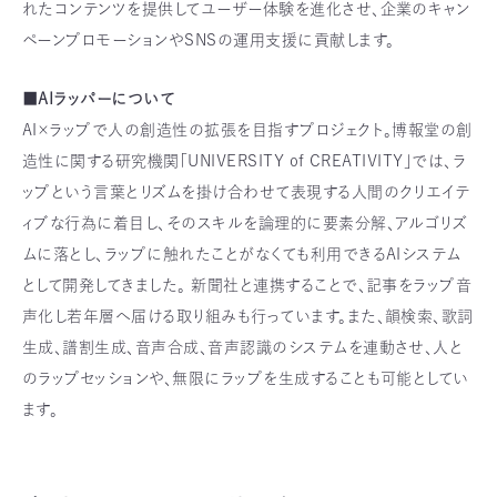
れたコンテンツを提供してユーザー体験を進化させ、企業のキャン
ペーンプロモーションやSNSの運用支援に貢献します。
■AIラッパーについて
AI×ラップで人の創造性の拡張を目指すプロジェクト。博報堂の創
造性に関する研究機関「UNIVERSITY of CREATIVITY」では､ラ
ップという言葉とリズムを掛け合わせて表現する人間のクリエイテ
ィブな行為に着目し、そのスキルを論理的に要素分解、アルゴリズ
ムに落とし、ラップに触れたことがなくても利用できるAIシステム
として開発してきました。 新聞社と連携することで、記事をラップ音
声化し若年層へ届ける取り組みも行っています。また、韻検索、歌詞
生成、譜割生成、音声合成、音声認識のシステムを連動させ、人と
のラップセッションや、無限にラップを生成することも可能としてい
ます。