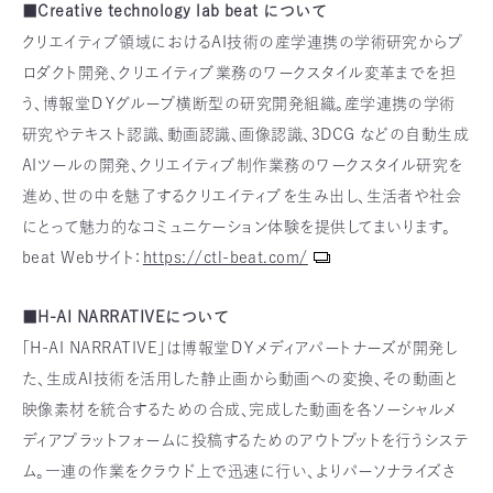
■Creative technology lab beat について
クリエイティブ領域におけるAI技術の産学連携の学術研究からプ
ロダクト開発、クリエイティブ業務のワークスタイル変革までを担
う、博報堂ＤＹグループ横断型の研究開発組織。産学連携の学術
研究やテキスト認識、動画認識、画像認識、3DCG などの⾃動⽣成
AIツールの開発、クリエイティブ制作業務のワークスタイル研究を
進め、世の中を魅了するクリエイティブを⽣み出し、⽣活者や社会
にとって魅⼒的なコミュニケーション体験を提供してまいります。
beat Webサイト：
https://ctl-beat.com/
■H-AI NARRATIVEについて
「H-AI NARRATIVE」は博報堂ＤＹメディアパートナーズが開発し
た、生成AI技術を活用した静止画から動画への変換、その動画と
映像素材を統合するための合成、完成した動画を各ソーシャルメ
ディアプラットフォームに投稿するためのアウトプットを行うシステ
ム。一連の作業をクラウド上で迅速に行い、よりパーソナライズさ