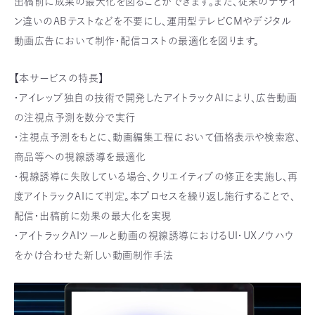
出稿前に成果の最大化を図ることができます。また、従来のデザイ
ン違いのABテストなどを不要にし、運用型テレビCMやデジタル
動画広告において制作・配信コストの最適化を図ります。
【本サービスの特長】
・アイレップ独自の技術で開発したアイトラックAIにより、広告動画
の注視点予測を数分で実行
・注視点予測をもとに、動画編集工程において価格表示や検索窓、
商品等への視線誘導を最適化
・視線誘導に失敗している場合、クリエイティブの修正を実施し、再
度アイトラックAIにて判定。本プロセスを繰り返し施行することで、
配信・出稿前に効果の最大化を実現
・アイトラックAIツールと動画の視線誘導におけるUI・UXノウハウ
をかけ合わせた新しい動画制作手法