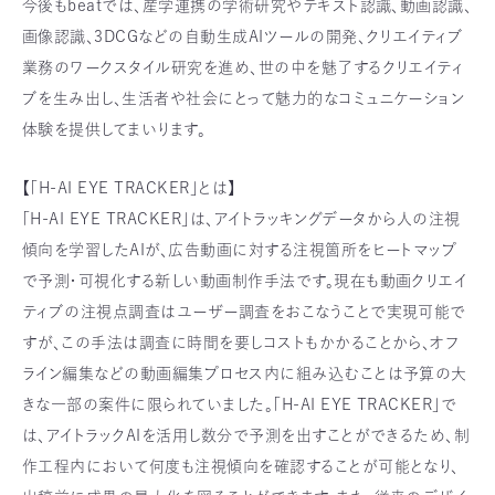
今後もbeatでは、産学連携の学術研究やテキスト認識、動画認識、
画像認識、3DCGなどの自動生成AIツールの開発、クリエイティブ
業務のワークスタイル研究を進め、世の中を魅了するクリエイティ
ブを生み出し、生活者や社会にとって魅力的なコミュニケーション
体験を提供してまいります。
【「H-AI EYE TRACKER」とは】
「H-AI EYE TRACKER」は、アイトラッキングデータから人の注視
傾向を学習したAIが、広告動画に対する注視箇所をヒートマップ
で予測・可視化する新しい動画制作手法です。現在も動画クリエイ
ティブの注視点調査はユーザー調査をおこなうことで実現可能で
すが、この手法は調査に時間を要しコストもかかることから、オフ
ライン編集などの動画編集プロセス内に組み込むことは予算の大
きな一部の案件に限られていました。「H-AI EYE TRACKER」で
は、アイトラックAIを活用し数分で予測を出すことができるため、制
作工程内において何度も注視傾向を確認することが可能となり、