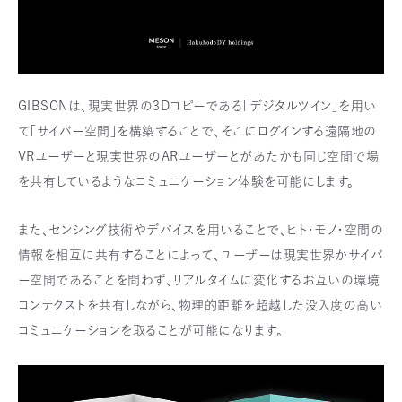
GIBSONは、現実世界の3Dコピーである「デジタルツイン」を用い
て「サイバー空間」を構築することで、そこにログインする遠隔地の
VRユーザーと現実世界のARユーザーとがあたかも同じ空間で場
を共有しているようなコミュニケーション体験を可能にします。
また、センシング技術やデバイスを用いることで、ヒト・モノ・空間の
情報を相互に共有することによって、ユーザーは現実世界かサイバ
ー空間であることを問わず、リアルタイムに変化するお互いの環境
コンテクストを共有しながら、物理的距離を超越した没入度の高い
コミュニケーションを取ることが可能になります。