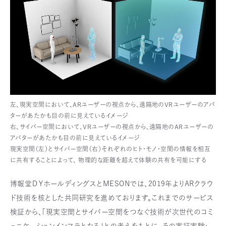
左、現実空間において、ARユーザーの視点から、遠隔地のVRユーザーのアバ
ターがあたかも目の前に見えているイメージ
右、サイバー空間において、VRユーザーの視点から、遠隔地のARユーザーの
アバターがあたかも目の前に見えているイメージ
現実空間（左）とサイバー空間（右）それぞれのヒト・モノ・空間の情報を相互
に共有することによって、 物理的な距離を超えて体験の共有を可能にする
博報堂ＤＹホールディングスとMESONでは、2019年よりARクラウ
ド技術を核とした共同研究を進めております。これまでのサービス
検証から、「現実空間とサイバー空間をつなぐ技術が次世代のコミ