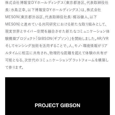
株式会社博報堂ＤＹホールディングス（東京都港区、代表取締役社
長：水島正幸、以下博報堂ＤＹホールディングス）は、株式会社
MESON（東京都渋谷区、代表取締役社長：梶谷健人、以下
MESON）と進めている共同研究における新たな取り組みとして、
現実世界とサイバー空間を融合させた新たなコミュニケーション体
験構築プロジェクト「GIBSON（ギブソン）」を開始しました。AR/VR
そしてセンシング技術を活用することで、人、モノ・環境情報がリア
ルタイムに相互に共有され、物理的な距離を超えて体験の共有が
可能となる、次世代のコミュニケーションプラットフォームを構築し
て参ります。