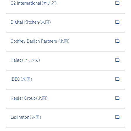
C2 International（カナダ）
Digital Kitchen（米国）
Godfrey Dadich Partners (米国）
Haigo（フランス）
IDEO（米国）
Kepler Group（米国）
Lexington（英国）